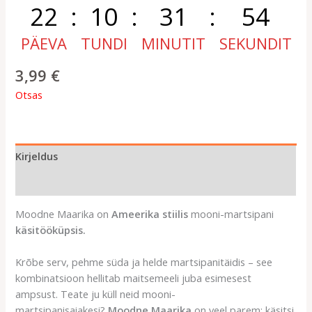
22
:
10
:
31
:
54
PÄEVA
TUNDI
MINUTIT
SEKUNDIT
3,99
€
Otsas
Kirjeldus
Arvustused (0)
Moodne Maarika on
Ameerika stiilis
mooni-martsipani
käsitööküpsis.
Krõbe serv, pehme süda ja helde martsipanitäidis – see
kombinatsioon hellitab maitsemeeli juba esimesest
ampsust. Teate ju küll neid mooni-
martsipanisaiakesi?
Moodne Maarika
on veel parem: käsitsi