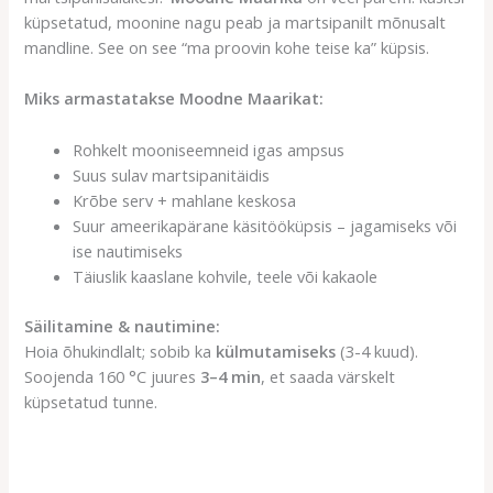
küpsetatud, moonine nagu peab ja martsipanilt mõnusalt
mandline. See on see “ma proovin kohe teise ka” küpsis.
Miks armastatakse Moodne Maarikat:
Rohkelt mooniseemneid igas ampsus
Suus sulav martsipanitäidis
Krõbe serv + mahlane keskosa
Suur ameerikapärane käsitööküpsis – jagamiseks või
ise nautimiseks
Täiuslik kaaslane kohvile, teele või kakaole
Säilitamine & nautimine:
Hoia õhukindlalt; sobib ka
külmutamiseks
(3-4 kuud).
Soojenda 160 °C juures
3–4 min
, et saada värskelt
küpsetatud tunne.