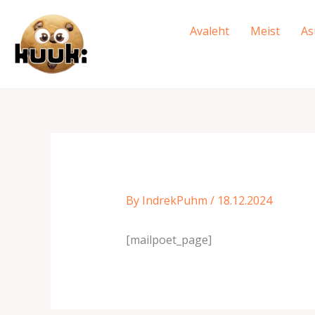
Skip
to
Avaleht
Meist
As
content
By
IndrekPuhm
/
18.12.2024
[mailpoet_page]